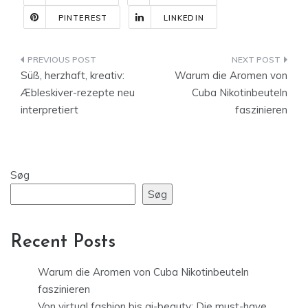
PINTEREST
LINKEDIN
Indlægsnavigation
Süß, herzhaft, kreativ:
Warum die Aromen von
Æbleskiver-rezepte neu
Cuba Nikotinbeuteln
interpretiert
faszinieren
Søg
Søg
Recent Posts
Warum die Aromen von Cuba Nikotinbeuteln
faszinieren
Von virtual fashion bis ai-beauty: Die must-have